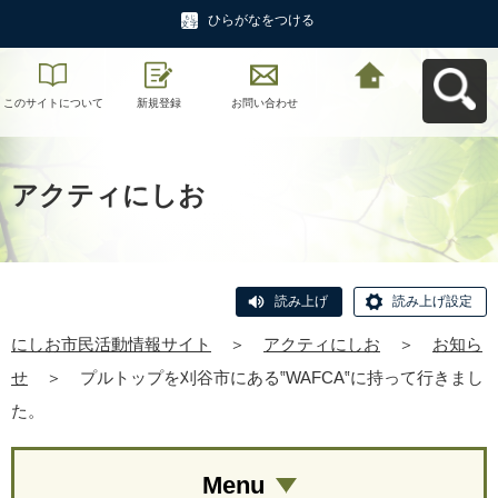
ひらがなをつける
このサイトについて
新規登録
お問い合わせ
にしお市民活動情報
サイトへ戻る
アクティにしお
読み上げ
読み上げ設定
にしお市民活動情報サイト
＞
アクティにしお
＞
お知ら
せ
＞
プルトップを刈谷市にある‟WAFCA‟に持って行きまし
た。
Menu