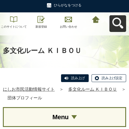
ひらがなをつける
このサイトについて
新規登録
お問い合わせ
にしお市民活動情報
サイトへ戻る
多文化ルーム ＫＩＢＯＵ
読み上げ
読み上げ設定
にしお市民活動情報サイト
＞
多文化ルーム ＫＩＢＯＵ
＞
団体プロフィール
Menu