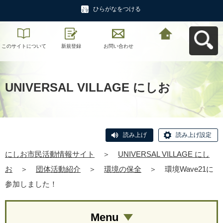
ひらがなをつける
このサイトについて
新規登録
お問い合わせ
にしお市民活動情報
サイトへ戻る
UNIVERSAL VILLAGE にしお
読み上げ
読み上げ設定
にしお市民活動情報サイト
＞
UNIVERSAL VILLAGE にし
お
＞
団体活動紹介
＞
環境の保全
＞
環境Wave21に
参加しました！
Menu