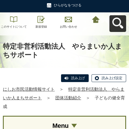
ひらがなをつける
このサイトについて
新規登録
お問い合わせ
にしお市民活動情報
サイトへ戻る
特定非営利活動法人 やらまいか人ま
ちサポート
読み上げ
読み上げ設定
にしお市民活動情報サイト
＞
特定非営利活動法人 やらま
いか人まちサポート
＞
団体活動紹介
＞
子どもの健全育
成
Menu