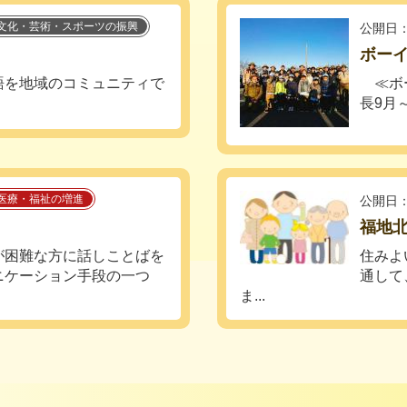
文化・芸術・スポーツの振興
公開日：
ボー
語を地域のコミュニティで
≪ボー
長9月～
医療・福祉の増進
公開日：
福地
が困難な方に話しことばを
住みよ
ニケーション手段の一つ
通して
ま...