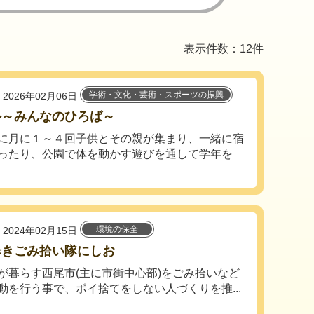
表示件数：12件
学術・文化・芸術・スポーツの振興
2026年02月06日
ル～みんなのひろば～
に月に１～４回子供とその親が集まり、一緒に宿
ったり、公園で体を動かす遊びを通して学年を
環境の保全
2024年02月15日
歩きごみ拾い隊にしお
が暮らす西尾市(主に市街中心部)をごみ拾いなど
動を行う事で、ポイ捨てをしない人づくりを推...