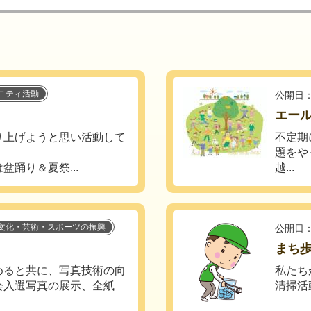
ニティ活動
公開日：
エー
り上げようと思い活動して
不定期
題をや
踊り＆夏祭...
越...
文化・芸術・スポーツの振興
公開日：
まち
ると共に、写真技術の向
私たち
会入選写真の展示、全紙
清掃活