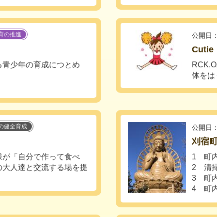
育の推進
公開日：
Cut
る青少年の育成につとめ
RCK
体をは
の健全育成
公開日：
刈宿
様が「自分で作って食べ
1 町
の大人達と交流する場を提
2 清
3 町
4 町内