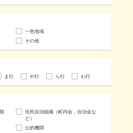
一色地域
その他
ま行
や行
ら行
わ行
除
住民自治組織（町内会，自治会な
ど）
公的機関