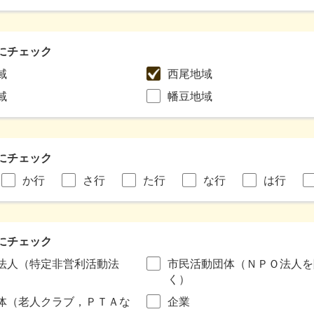
にチェック
域
西尾地域
域
幡豆地域
にチェック
か行
さ行
た行
な行
は行
にチェック
法人（特定非営利活動法
市民活動団体（ＮＰＯ法人を
く）
体（老人クラブ，ＰＴＡな
企業