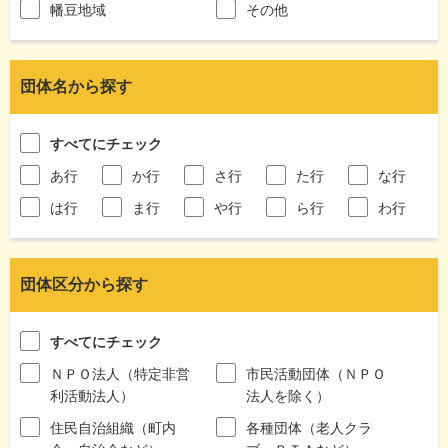
幡豆地域
その他
団体名から探す
すべてにチェック
あ行
か行
さ行
た行
な行
は行
ま行
や行
ら行
わ行
団体区分から探す
すべてにチェック
ＮＰＯ法人（特定非営
市民活動団体（ＮＰＯ
利活動法人）
法人を除く）
住民自治組織（町内
各種団体（老人クラ