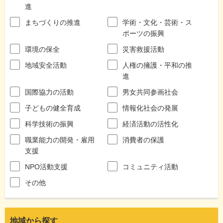
進
まちづくりの推進
学術・文化・芸術・ス
ポーツの振興
環境の保全
災害救援活動
地域安全活動
人権の擁護・平和の推
進
国際協力の活動
男女共同参画社会
子どもの健全育成
情報化社会の発展
科学技術の振興
経済活動の活性化
職業能力の開発・雇用
消費者の保護
支援
NPO活動支援
コミュニティ活動
その他
地域から探す