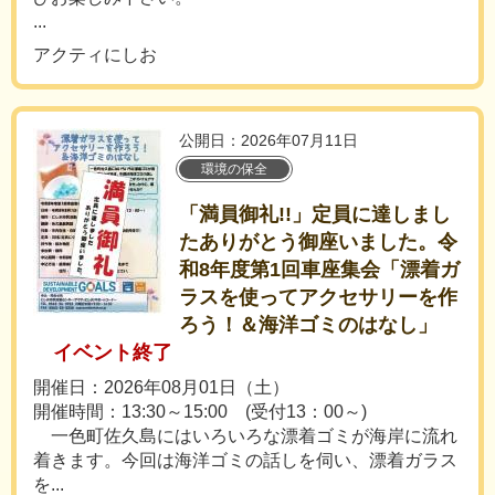
...
アクティにしお
公開日：2026年07月11日
環境の保全
「満員御礼!!」定員に達しまし
たありがとう御座いました。令
和8年度第1回車座集会「漂着ガ
ラスを使ってアクセサリーを作
ろう！＆海洋ゴミのはなし」
イベント終了
開催日：2026年08月01日（土）
開催時間：13:30～15:00 (受付13：00～)
一色町佐久島にはいろいろな漂着ゴミが海岸に流れ
着きます。今回は海洋ゴミの話しを伺い、漂着ガラス
を...