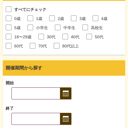
すべてにチェック
0歳
1歳
2歳
3歳
4歳
5歳
小学生
中学生
高校生
18〜29歳
30代
40代
50代
60代
70代
80代以上
開催期間から探す
開始
終了