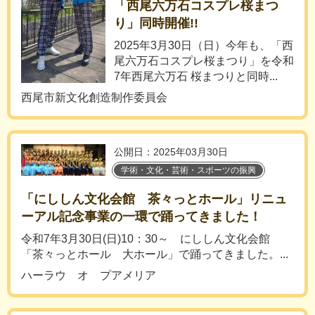
「西尾六万石コスプレ桜まつ
り」同時開催!!
2025年3月30日（日）今年も、「西
尾六万石コスプレ桜まつり」を令和
7年西尾六万石 桜まつりと同時...
西尾市新文化創造制作委員会
公開日：2025年03月30日
学術・文化・芸術・スポーツの振興
「にししん文化会館 茶々っとホール」リニュ
ーアル記念事業の一環で踊ってきました！
令和7年3月30日(日)10：30～ にししん文化会館
「茶々っとホール 大ホール」で踊ってきました。...
ハーラウ オ プアメリア