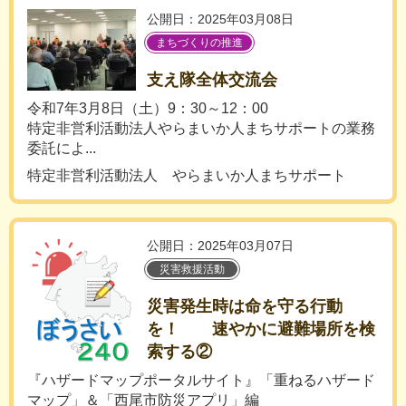
公開日：2025年03月08日
まちづくりの推進
支え隊全体交流会
令和7年3月8日（土）9：30～12：00
特定非営利活動法人やらまいか人まちサポートの業務
委託によ...
特定非営利活動法人 やらまいか人まちサポート
公開日：2025年03月07日
災害救援活動
災害発生時は命を守る行動
を！ 速やかに避難場所を検
索する②
『ハザードマップポータルサイト』「重ねるハザード
マップ」＆「西尾市防災アプリ」編