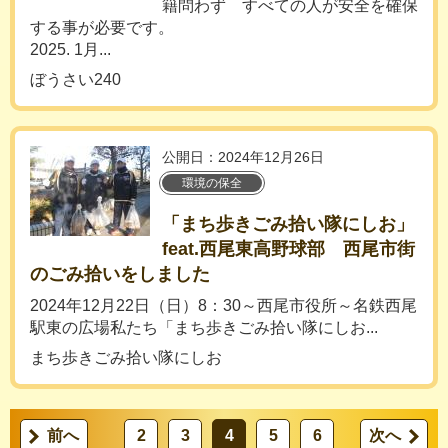
籍問わず すべての人が安全を確保
する事が必要です。
2025. 1月...
ぼうさい240
公開日：2024年12月26日
環境の保全
「まち歩きごみ拾い隊にしお」
feat.西尾東高野球部 西尾市街
のごみ拾いをしました
2024年12月22日（日）8：30～西尾市役所～名鉄西尾
駅東の広場私たち「まち歩きごみ拾い隊にしお...
まち歩きごみ拾い隊にしお
前へ
2
3
4
5
6
次へ