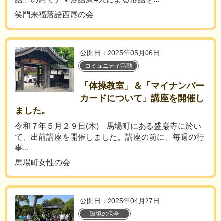
笑門来福落語西尾の会
公開日：2025年05月06日
コミュニティ活動
「体操教室」＆「マイナンバー
カードについて」講座を開催し
ました。
令和７年５月２９日(木) 馬場町にある盛巌寺に於い
て、出前講座を開催しました。講座の前に、毎週の行
事...
馬場町女性の会
公開日：2025年04月27日
環境の保全