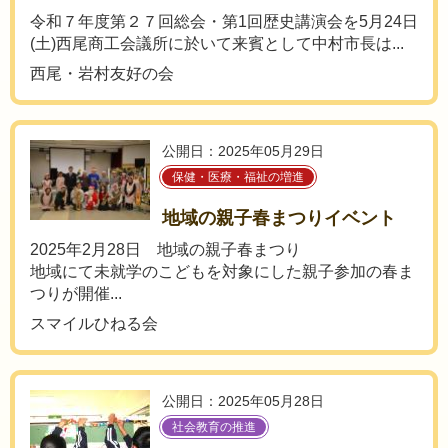
令和７年度第２７回総会・第1回歴史講演会を5月24日
(土)西尾商工会議所に於いて来賓として中村市長は...
西尾・岩村友好の会
公開日：2025年05月29日
保健・医療・福祉の増進
地域の親子春まつりイベント
2025年2月28日 地域の親子春まつり
地域にて未就学のこどもを対象にした親子参加の春ま
つりが開催...
スマイルひねる会
公開日：2025年05月28日
社会教育の推進