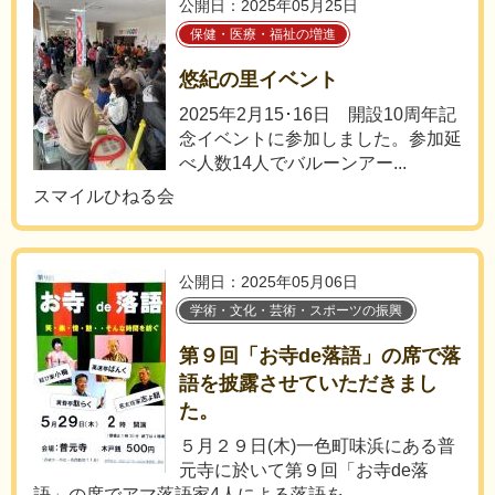
公開日：2025年05月25日
保健・医療・福祉の増進
悠紀の里イベント
2025年2月15･16日 開設10周年記
念イベントに参加しました。参加延
べ人数14人でバルーンアー...
スマイルひねる会
公開日：2025年05月06日
学術・文化・芸術・スポーツの振興
第９回「お寺de落語」の席で落
語を披露させていただきまし
た。
５月２９日(木)一色町味浜にある普
元寺に於いて第９回「お寺de落
語」の席でアマ落語家4人による落語を...