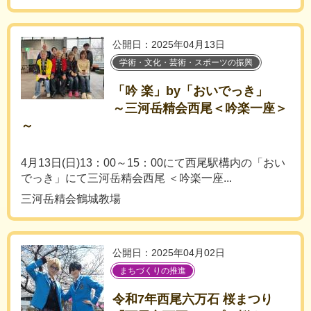
公開日：2025年04月13日
学術・文化・芸術・スポーツの振興
「吟 楽」by「おいでっき」
～三河岳精会西尾＜吟楽一座＞
～
4月13日(日)13：00～15：00にて西尾駅構内の「おい
でっき」にて三河岳精会西尾 ＜吟楽一座...
三河岳精会鶴城教場
公開日：2025年04月02日
まちづくりの推進
令和7年西尾六万石 桜まつり