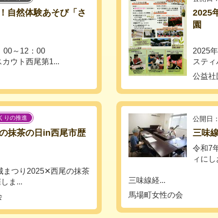
！自然体験あそび「さ
202
」
園
：00～12：00
2025
ウト西尾第1...
スティバ
公益社
くりの推進
公開日：
尾の抹茶の日in西尾市歴
三味
令和7
ィにし
お城まつり2025✕西尾の抹茶
三味線経...
ま...
馬場町女性の会
協会