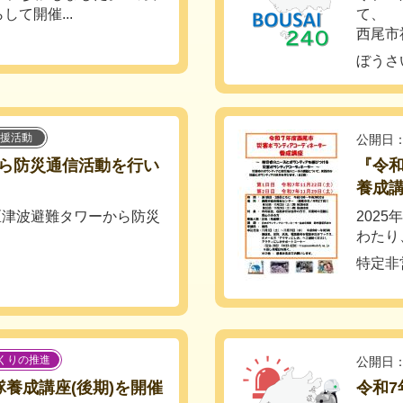
て開催...
て、
西尾市
ぼうさい
援活動
公開日：
ら防災通信活動を行い
『令和
養成
地区津波避難タワーから防災
2025
わたり
特定非
くりの推進
公開日：
隊養成講座(後期)を開催
令和