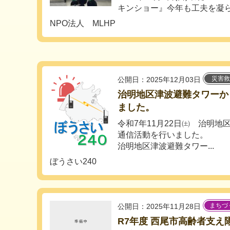
キンショー』今年も工夫を凝らし
NPO法人 MLHP
災害救
公開日：2025年12月03日
治明地区津波避難タワーか
ました。
令和7年11月22日㈯ 治明
通信活動を行いました。
治明地区津波避難タワー...
ぼうさい240
まちづ
公開日：2025年11月28日
R7年度 西尾市高齢者支え