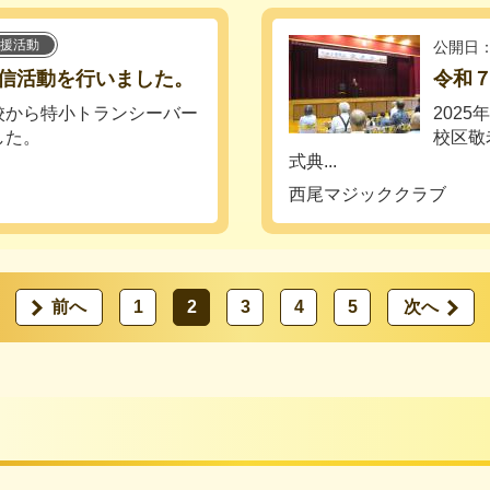
援活動
公開日：
信活動を行いました。
令和
校から特小トランシーバー
202
した。
校区敬
式典...
西尾マジッククラブ
前へ
1
2
3
4
5
次へ