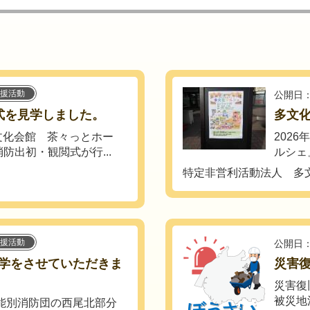
援活動
公開日：
式を見学しました。
多文
ん文化会館 茶々っとホー
202
防出初・観閲式が行...
ルシェ
特定非営利活動法人 多文
援活動
公開日：
学をさせていただきま
災害
災害復
被災地
機能別消防団の西尾北部分