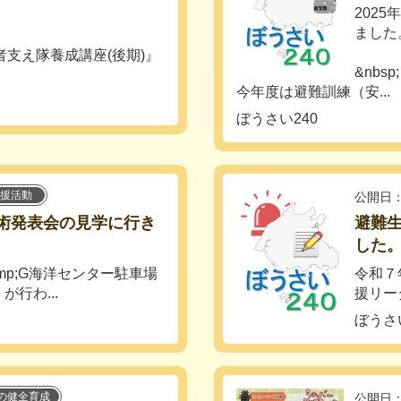
202
ました
高齢者支え隊養成講座(後期)』
&nbsp;
今年度は避難訓練（安...
ト
ぼうさい240
援活動
公開日：
技術発表会の見学に行き
避難
した
&amp;G海洋センター駐車場
令和７
行わ...
援リー
ぼうさい
の健全育成
公開日：