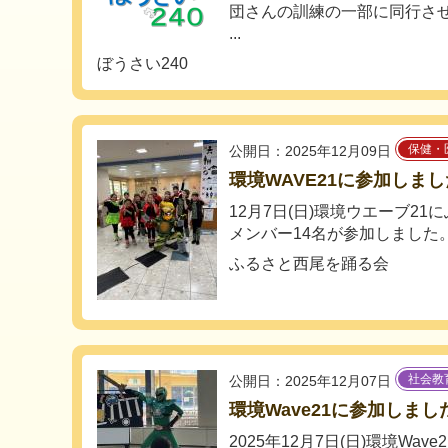
団さんの訓練の一部に同行さ
...
ぼうさい240
保健・
公開日：2025年12月09日
環境WAVE21に参加しま
12月7日(日)環境ウエーブ2
メンバー14名が参加しました。東&r
ふるさと西尾を踊る会
社会教
公開日：2025年12月07日
環境Wave21に参加しまし
2025年12月7日(日)環境Wa