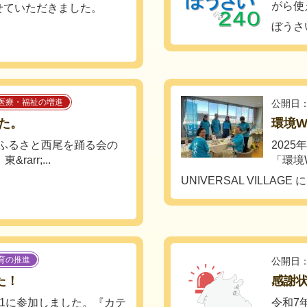
がら使え
せていただきました。
ぼうさい
医療・福祉の増進
公開日：
した。
環境W
1にふるさと西尾を踊る会の
202
arr;...
「環境W
UNIVERSAL VILLAGE
育の推進
公開日：
た！
感謝
ve21に参加しました。『カテ
令和7