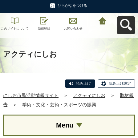
ひらがなをつける
このサイトについて
新規登録
お問い合わせ
にしお市民活動情報
サイトへ戻る
アクティにしお
読み上げ
読み上げ設定
にしお市民活動情報サイト
＞
アクティにしお
＞
取材報
告
＞
学術・文化・芸術・スポーツの振興
Menu