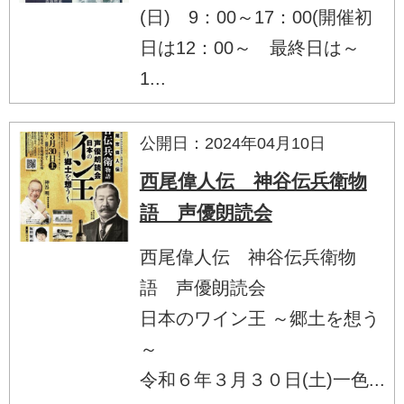
(日) 9：00～17：00(開催初
日は12：00～ 最終日は～
1...
公開日：2024年04月10日
西尾偉人伝 神谷伝兵衛物
語 声優朗読会
西尾偉人伝 神谷伝兵衛物
語 声優朗読会
日本のワイン王 ～郷土を想う
～
令和６年３月３０日(土)一色...