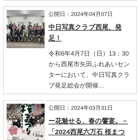
公開日：2024年04月07日
中日写真クラブ西尾、発
足！
令和6年4月7日（日）13：30
から西尾市矢田ふれあいセン
ターにおいて、中日写真クラ
ブ発足総会が開催...
公開日：2024年03月31日
ー花魅せる、春の饗宴。－
「2024西尾六万石 桜まつ