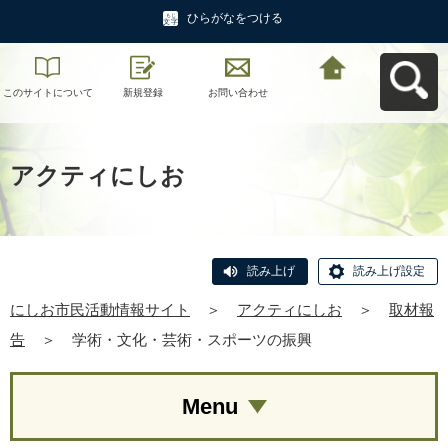
ひらがなをつける
このサイトについて
新規登録
お問い合わせ
にしお市民活動情報
サイトへ戻る
アクティにしお
読み上げ
読み上げ設定
にしお市民活動情報サイト
＞
アクティにしお
＞
取材報
告
＞
学術・文化・芸術・スポーツの振興
Menu