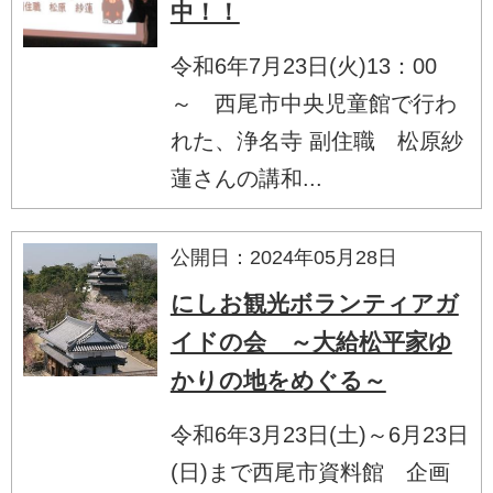
中！！
令和6年7月23日(火)13：00
～ 西尾市中央児童館で行わ
れた、浄名寺 副住職 松原紗
蓮さんの講和...
公開日：2024年05月28日
にしお観光ボランティアガ
イドの会 ～大給松平家ゆ
かりの地をめぐる～
令和6年3月23日(土)～6月23日
(日)まで西尾市資料館 企画